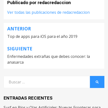
Publicado por
redacredaccion
Ver todas las publicaciones de redacredaccion
ANTERIOR
Navegación
Top de apps para iOS para el año 2019
de
entradas
SIGUIENTE
Enfermedades extrañas que debes conocer: la
anasarca
Buscar
BUSCA
por:
ENTRADAS RECIENTES
Surf en Ríos y Olas Artificiales: Nuevas Fronteras para